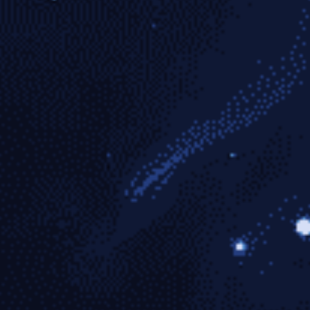
产品中心标题一