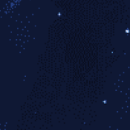
产品中心标题十